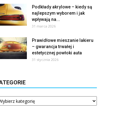
Podkłady akrylowe – kiedy są
najlepszym wyborem i jak
wpływają na...
31 marca 2026
Prawidłowe mieszanie lakieru
– gwarancja trwałej i
estetycznej powłoki auta
31 stycznia 2026
ATEGORIE
tegorie