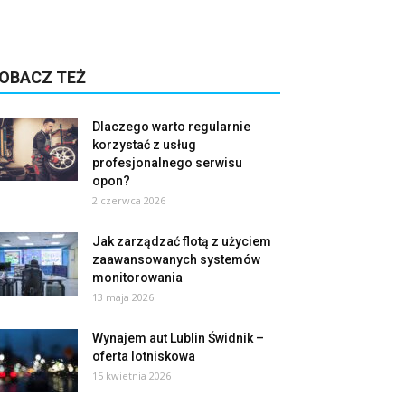
OBACZ TEŻ
Dlaczego warto regularnie
korzystać z usług
profesjonalnego serwisu
opon?
2 czerwca 2026
Jak zarządzać flotą z użyciem
zaawansowanych systemów
monitorowania
13 maja 2026
Wynajem aut Lublin Świdnik –
oferta lotniskowa
15 kwietnia 2026