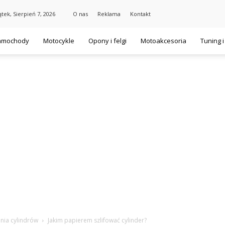
ątek, Sierpień 7, 2026
O nas
Reklama
Kontakt
amochody
Motocykle
Opony i felgi
Motoakcesoria
Tuning 
nia cylindrów
Jakim papierem szlifować cylinder?