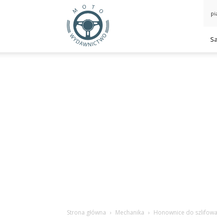
MotoWydawnictwo.pl
pi
S
Strona główna
Mechanika
Honownice do szlifowa