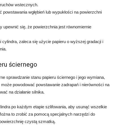
c ruchów wstecznych.
 powstawania wgłębień lub wypukłości na powierzchni
y upewnić się, że powierzchnia jest równomiernie
cylindra, zaleca się użycie papieru o wyższej gradacji i
nia.
eru ściernego
rne sprawdzanie stanu papieru ściernego i jego wymiana,
erny może powodować powstawanie zadrapań i nierówności na
ać na działanie silnika.
lindra po każdym etapie szlifowania, aby usunąć wszelkie
 Można to zrobić za pomocą specjalnych narzędzi do
ć powierzchnię czystą szmatką.