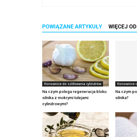
POWIĄZANE ARTYKUŁY
WIĘCEJ O
Honownice do szlifowania cylindrów
Honownice d
Na czym polega regeneracja bloku
Na czym po
silnika z mokrymi tulejami
silnika?
cylindrowymi?