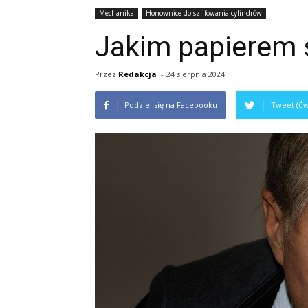
Mechanika
Honownice do szlifowania cylindrów
Jakim papierem s
Przez
Redakcja
-
24 sierpnia 2024
Podziel się na Facebooku
Tweet (Ćw