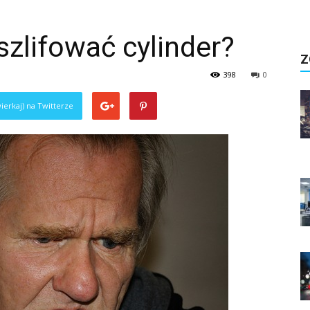
zlifować cylinder?
Z
398
0
ierkaj) na Twitterze