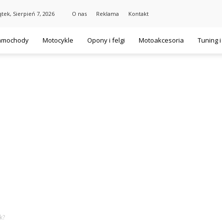
ątek, Sierpień 7, 2026
O nas
Reklama
Kontakt
amochody
Motocykle
Opony i felgi
Motoakcesoria
Tuning 
k?