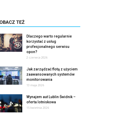
OBACZ TEŻ
Dlaczego warto regularnie
korzystać z usług
profesjonalnego serwisu
opon?
2 czerwca 2026
Jak zarządzać flotą z użyciem
zaawansowanych systemów
monitorowania
13 maja 2026
Wynajem aut Lublin Świdnik –
oferta lotniskowa
15 kwietnia 2026