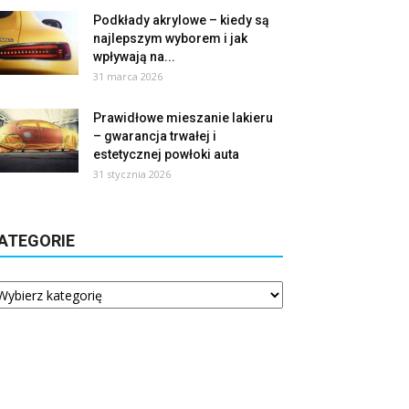
Podkłady akrylowe – kiedy są
najlepszym wyborem i jak
wpływają na...
31 marca 2026
Prawidłowe mieszanie lakieru
– gwarancja trwałej i
estetycznej powłoki auta
31 stycznia 2026
ATEGORIE
tegorie