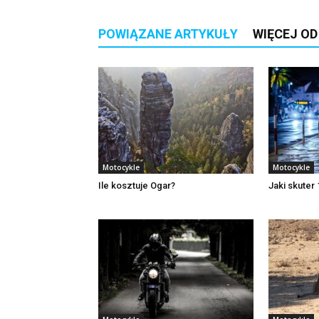
POWIĄZANE ARTYKUŁY
WIĘCEJ O
Motocykle
Motocykle
Ile kosztuje Ogar?
Jaki skuter