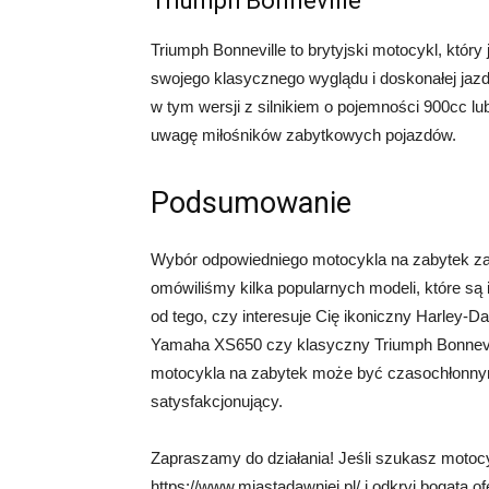
Triumph Bonneville
Triumph Bonneville to brytyjski motocykl, któr
swojego klasycznego wyglądu i doskonałej jazd
w tym wersji z silnikiem o pojemności 900cc lu
uwagę miłośników zabytkowych pojazdów.
Podsumowanie
Wybór odpowiedniego motocykla na zabytek zale
omówiliśmy kilka popularnych modeli, które są 
od tego, czy interesuje Cię ikoniczny Harley-
Yamaha XS650 czy klasyczny Triumph Bonneville
motocykla na zabytek może być czasochłonny
satysfakcjonujący.
Zapraszamy do działania! Jeśli szukasz motoc
https://www.miastadawniej.pl/ i odkryj bogatą o