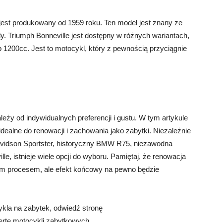
y jest produkowany od 1959 roku. Ten model jest znany ze
y. Triumph Bonneville jest dostępny w różnych wariantach,
b 1200cc. Jest to motocykl, który z pewnością przyciągnie
ży od indywidualnych preferencji i gustu. W tym artykule
idealne do renowacji i zachowania jako zabytki. Niezależnie
Davidson Sportster, historyczny BMW R75, niezawodna
, istnieje wiele opcji do wyboru. Pamiętaj, że renowacja
m procesem, ale efekt końcowy na pewno będzie
ykla na zabytek, odwiedź stronę
fertę motocykli zabytkowych.