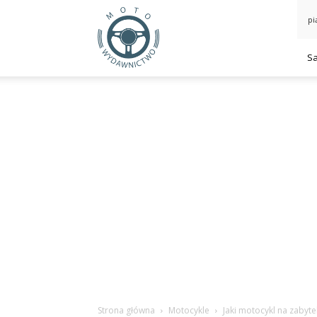
MotoWydawnictwo.pl
pi
S
Strona główna
Motocykle
Jaki motocykl na zabyte