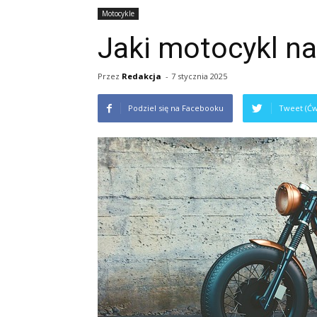
Motocykle
Jaki motocykl na
Przez
Redakcja
-
7 stycznia 2025
Podziel się na Facebooku
Tweet (Ćw