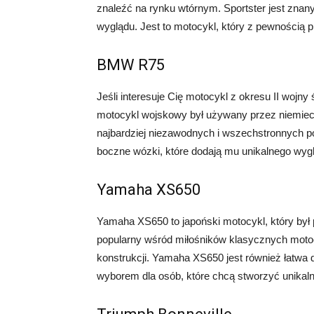
znaleźć na rynku wtórnym. Sportster jest zna
wyglądu. Jest to motocykl, który z pewnością p
BMW R75
Jeśli interesuje Cię motocykl z okresu II woj
motocykl wojskowy był używany przez niemieck
najbardziej niezawodnych i wszechstronnych
boczne wózki, które dodają mu unikalnego wyg
Yamaha XS650
Yamaha XS650 to japoński motocykl, który był
popularny wśród miłośników klasycznych motoc
konstrukcji. Yamaha XS650 jest również łatwa do
wyborem dla osób, które chcą stworzyć unikal