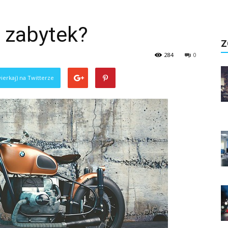
 zabytek?
Z
284
0
ierkaj) na Twitterze