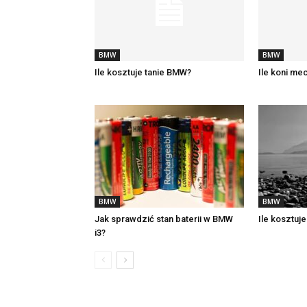
BMW
BMW
Ile kosztuje tanie BMW?
Ile koni m
BMW
BMW
Jak sprawdzić stan baterii w BMW
Ile kosztuj
i3?