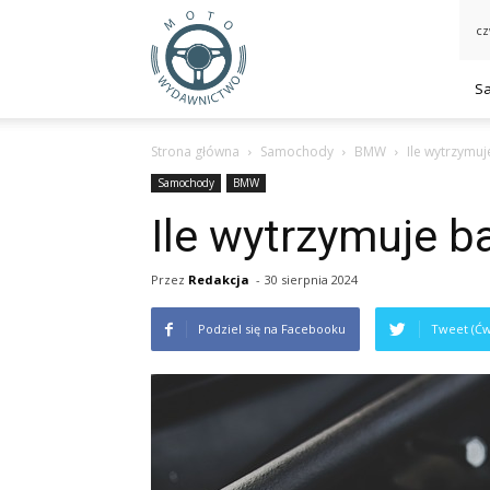
MotoWydawnictwo.pl
cz
S
Strona główna
Samochody
BMW
Ile wytrzymuj
Samochody
BMW
Ile wytrzymuje b
Przez
Redakcja
-
30 sierpnia 2024
Podziel się na Facebooku
Tweet (Ćw