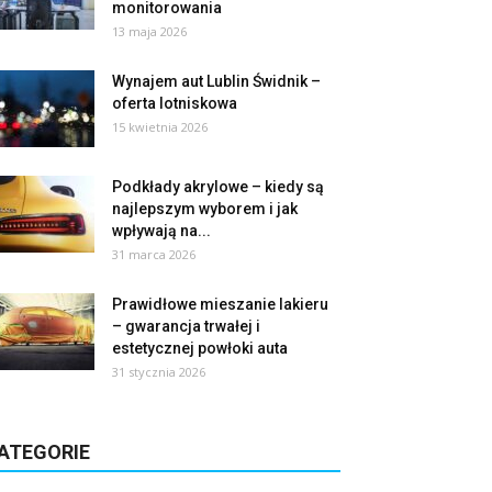
monitorowania
13 maja 2026
Wynajem aut Lublin Świdnik –
oferta lotniskowa
15 kwietnia 2026
Podkłady akrylowe – kiedy są
najlepszym wyborem i jak
wpływają na...
31 marca 2026
Prawidłowe mieszanie lakieru
– gwarancja trwałej i
estetycznej powłoki auta
31 stycznia 2026
ATEGORIE