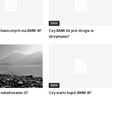
BMW
echanicznych ma BMW i8?
Czy BMW X6 jest drogie w
utrzymaniu?
BMW
e naładowanie i3?
Czy warto kupić BMW i8?