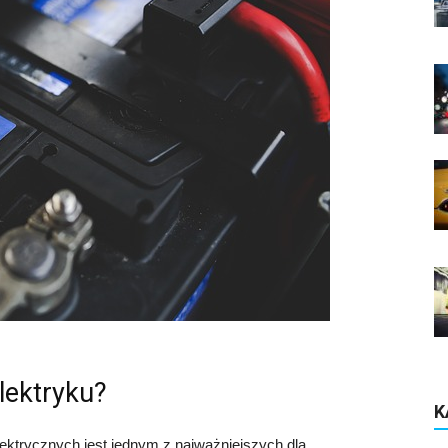
lektryku?
K
ektrycznych jest jednym z najważniejszych dla