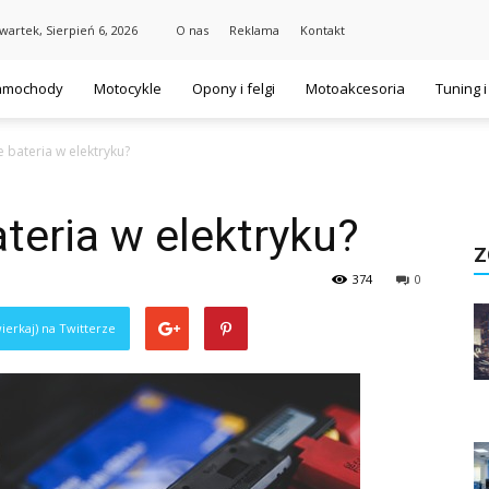
wartek, Sierpień 6, 2026
O nas
Reklama
Kontakt
amochody
Motocykle
Opony i felgi
Motoakcesoria
Tuning 
e bateria w elektryku?
ateria w elektryku?
Z
374
0
ierkaj) na Twitterze