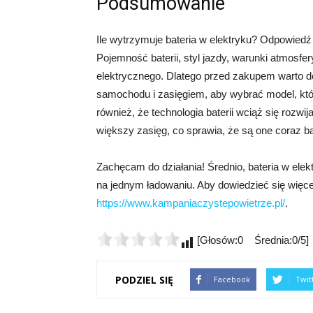
Podsumowanie
Ile wytrzymuje bateria w elektryku? Odpowiedź n
Pojemność baterii, styl jazdy, warunki atmosf
elektrycznego. Dlatego przed zakupem warto d
samochodu i zasięgiem, aby wybrać model, kt
również, że technologia baterii wciąż się roz
większy zasięg, co sprawia, że są one coraz ba
Zachęcam do działania! Średnio, bateria w ele
na jednym ładowaniu. Aby dowiedzieć się więce
https://www.kampaniaczystepowietrze.pl/
.
[Głosów:0 Średnia:0/5]
PODZIEL SIĘ
Facebook
Twit