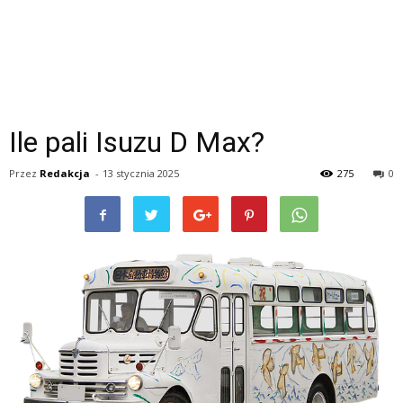
Ile pali Isuzu D Max?
Przez
Redakcja
-
13 stycznia 2025
275
0