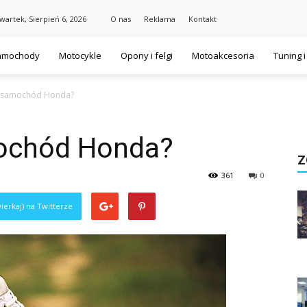
wartek, Sierpień 6, 2026
O nas
Reklama
Kontakt
amochody
Motocykle
Opony i felgi
Motoakcesoria
Tuning 
je samochód Honda?
mochód Honda?
Z
361
0
ierkaj) na Twitterze