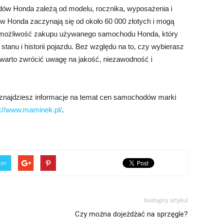
ów Honda zależą od modelu, rocznika, wyposażenia i
w Honda zaczynają się od około 60 000 złotych i mogą
eż możliwość zakupu używanego samochodu Honda, który
tanu i historii pojazdu. Bez względu na to, czy wybierasz
rto zwrócić uwagę na jakość, niezawodność i
znajdziesz informacje na temat cen samochodów marki
s://www.maminek.pl/
.
ter
Następny artykuł
Czy można dojeżdżać na sprzęgle?