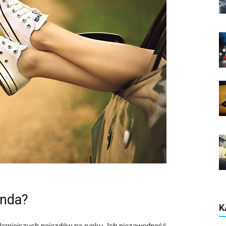
onda?
K
arniejszych pojazdów na rynku. Ich niezawodność,