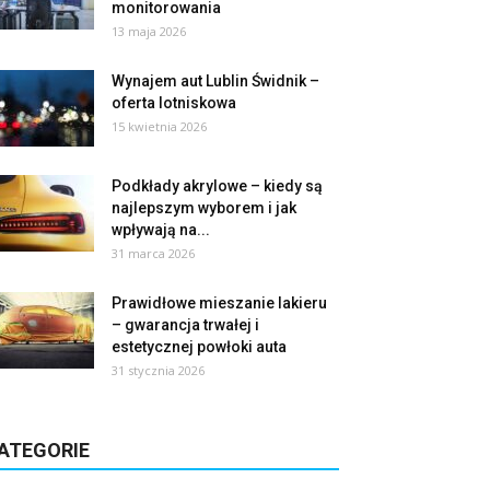
monitorowania
13 maja 2026
Wynajem aut Lublin Świdnik –
oferta lotniskowa
15 kwietnia 2026
Podkłady akrylowe – kiedy są
najlepszym wyborem i jak
wpływają na...
31 marca 2026
Prawidłowe mieszanie lakieru
– gwarancja trwałej i
estetycznej powłoki auta
31 stycznia 2026
ATEGORIE