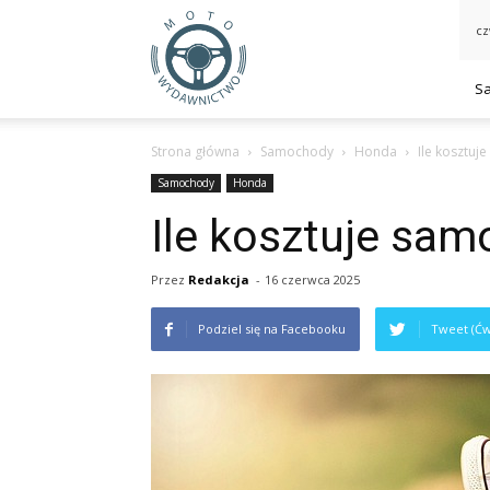
MotoWydawnictwo.pl
cz
S
Strona główna
Samochody
Honda
Ile kosztu
Samochody
Honda
Ile kosztuje sa
Przez
Redakcja
-
16 czerwca 2025
Podziel się na Facebooku
Tweet (Ćw