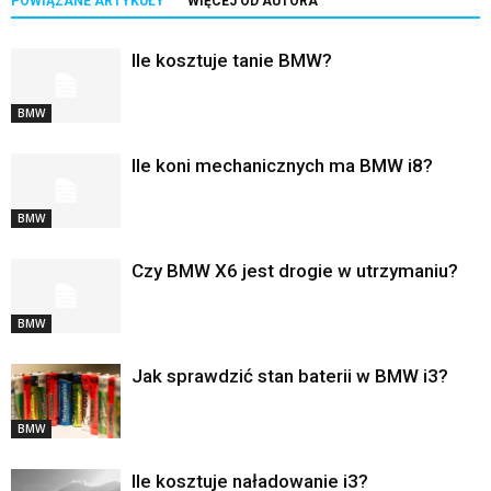
POWIĄZANE ARTYKUŁY
WIĘCEJ OD AUTORA
Ile kosztuje tanie BMW?
BMW
Ile koni mechanicznych ma BMW i8?
BMW
Czy BMW X6 jest drogie w utrzymaniu?
BMW
Jak sprawdzić stan baterii w BMW i3?
BMW
Ile kosztuje naładowanie i3?