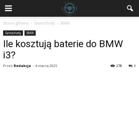
Strona główna
Samochody
BMW
Samochody
BMW
Ile kosztują baterie do BMW
i3?
Przez
Redakcja
-
4 marca 2025
278
0