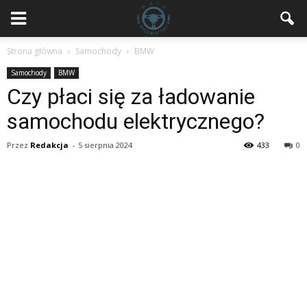
Strona główna
Samochody
BMW
Samochody
BMW
Czy płaci się za ładowanie
samochodu elektrycznego?
Przez
Redakcja
-
5 sierpnia 2024
433
0