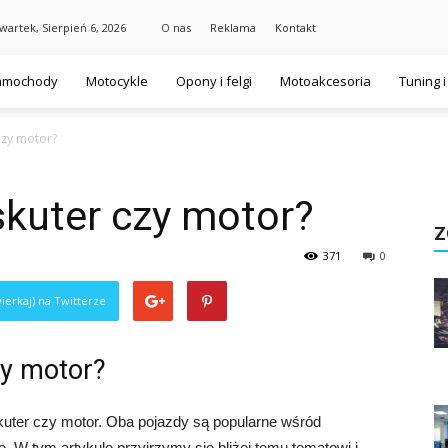
wartek, Sierpień 6, 2026
O nas
Reklama
Kontakt
amochody
Motocykle
Opony i felgi
Motoakcesoria
Tuning 
czy motor?
skuter czy motor?
Z
371
0
ierkaj) na Twitterze
zy motor?
skuter czy motor. Oba pojazdy są popularne wśród
. W tym artykule przyjrzymy się bliżej temu tematowi i