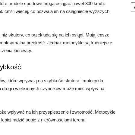
Ka
które modele sportowe mogą osiągać nawet 300 km/h.
50 cm³ i więcej, co pozwala im na osiągnięcie wyższych
iż skutery, co przekłada się na ich osiągi. Mają lepsze
ć maksymalną prędkość. Jednak motocykle są trudniejsze
zenia kierowcy.
zybkość
ków, które wpływają na szybkość skutera i motocykla.
n drogi i wiele innych czynników może mieć wpływ na
oże wpływać na ich przyspieszenie i zwrotność. Motocykle
 lepiej radzić sobie z nierównościami terenu.