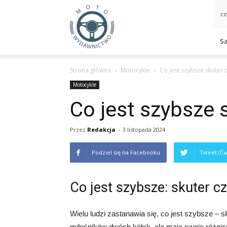
MotoWydawnictwo.pl
cz
S
Strona główna
Motocykle
Co jest szybsze skuter 
Motocykle
Co jest szybsze 
Przez
Redakcja
-
3 listopada 2024
Podziel się na Facebooku
Tweet (Ćw
Co jest szybsze: skuter c
Wielu ludzi zastanawia się, co jest szybsze – 
miłośników dwóch kółek, ale mają swoje różnice