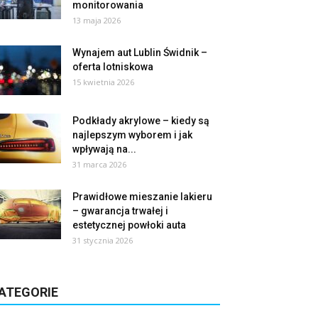
monitorowania
13 maja 2026
Wynajem aut Lublin Świdnik –
oferta lotniskowa
15 kwietnia 2026
Podkłady akrylowe – kiedy są
najlepszym wyborem i jak
wpływają na...
31 marca 2026
Prawidłowe mieszanie lakieru
– gwarancja trwałej i
estetycznej powłoki auta
31 stycznia 2026
ATEGORIE