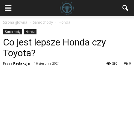
Strona główna
Samochody
Honda
Samochody
Honda
Co jest lepsze Honda czy
Toyota?
Przez
Redakcja
-
16 sierpnia 2024
590
0